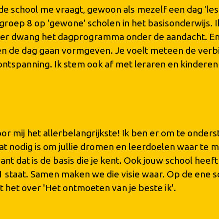
ls de school me vraagt, gewoon als mezelf een dag 'le
t groep 8 op 'gewone' scholen in het basisonderwijs. 
der dwang het dagprogramma onder de aandacht. En 
n de dag gaan vormgeven. Je voelt meteen de verbin
en ontspanning. Ik stem ook af met leraren en kindere
voor mij het allerbelangrijkste! Ik ben er om te onders
 nodig is om jullie dromen en leerdoelen waar te mak
nt dat is de basis die je kent. Ook jouw school heeft
 1 staat. Samen maken we die visie waar. Op de ene sc
 het over 'Het ontmoeten van je beste ik'.