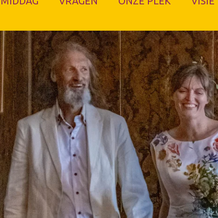
 MIDDAG
VRAGEN
ONZE PLEK
VISIE